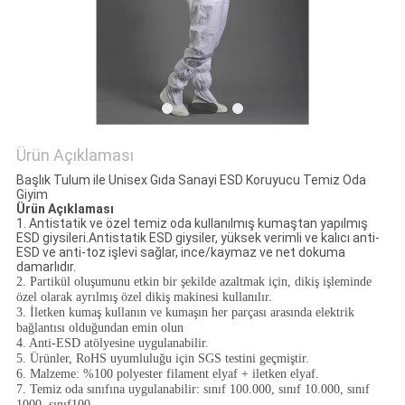
POLICY
Ürün Açıklaması
Başlık Tulum ile Unisex Gıda Sanayi ESD Koruyucu Temiz Oda
Giyim
Ürün Açıklaması
1
.
Antistatik ve özel temiz oda kullanılmış kumaştan yapılmış
ESD giysileri.Antistatik ESD giysiler, yüksek verimli ve kalıcı anti-
ESD ve anti-toz işlevi sağlar, ince/kaymaz ve net dokuma
damarlıdır
.
2. Partikül oluşumunu etkin bir şekilde azaltmak için, dikiş işleminde
özel olarak ayrılmış özel dikiş makinesi kullanılır.
3. İletken kumaş kullanın ve kumaşın her parçası arasında elektrik
bağlantısı olduğundan emin olun
4. Anti-ESD atölyesine uygulanabilir.
5. Ürünler, RoHS uyumluluğu için SGS testini geçmiştir.
6. Malzeme: %100 polyester filament elyaf + iletken elyaf.
7. Temiz oda sınıfına uygulanabilir: sınıf 100.000, sınıf 10.000, sınıf
1000, sınıf100