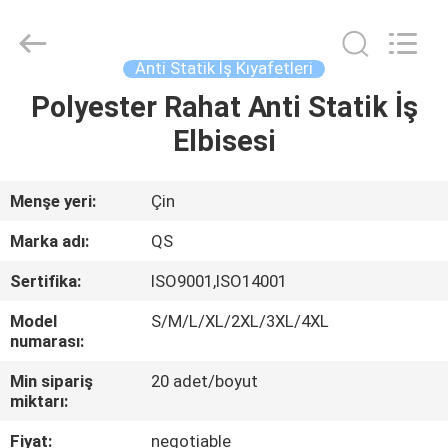
Suzhou
Qiangsheng
Clean
Technology
Co.,Ltd.
Anti Statik İş Kıyafetleri
All
Rights
Reserved.
Polyester Rahat Anti Statik İş
ANA
Elbisesi
SAYFA
ÜRÜNLER
Menşe yeri:
Çin
Marka adı:
QS
HAKKIMIZDA
Sertifika:
ISO9001,ISO14001
Model
S/M/L/XL/2XL/3XL/4XL
FABRIKA
numarası:
TURU
Min sipariş
20 adet/boyut
miktarı:
KALITE
Fiyat:
negotiable