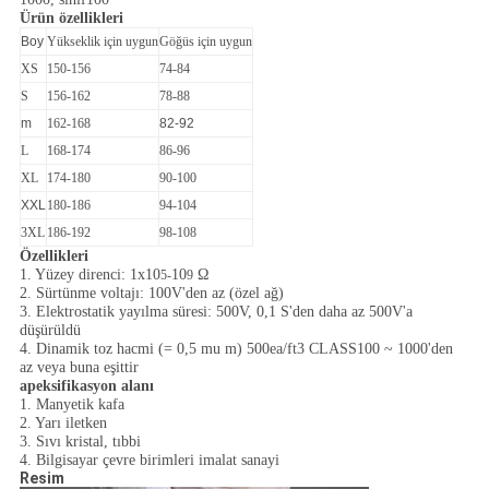
Ürün özellikleri
Boy
Yükseklik için uygun
Göğüs için uygun
XS
150-156
74-84
S
156-162
78-88
m
162-168
82-92
L
168-174
86-96
XL
174-180
90-100
XXL
180-186
94-104
3XL
186-192
98-108
Özellikleri
1. Yüzey direnci: 1x10
10
Ω
5-
9
2. Sürtünme voltajı: 100V'den az (özel ağ)
3. Elektrostatik yayılma süresi: 500V, 0,1 S'den daha az 500V'a
düşürüldü
4. Dinamik toz hacmi (= 0,5 mu m) 500ea/ft3 CLASS100 ~ 1000'den
az veya buna eşittir
apeksifikasyon alanı
1. Manyetik kafa
2. Yarı iletken
3. Sıvı kristal, tıbbi
4. Bilgisayar çevre birimleri imalat sanayi
Resim