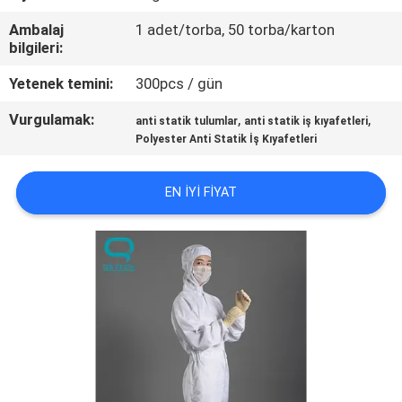
KONTROL
Ambalaj
1 adet/torba, 50 torba/karton
bilgileri:
BIZE
Yetenek temini:
300pcs / gün
ULAŞIN
Vurgulamak:
,
,
anti statik tulumlar
anti statik iş kıyafetleri
Polyester Anti Statik İş Kıyafetleri
HABERLER
EN IYI FIYAT
TEKLIF
ISTEĞI
SITE
HARITASI
PRIVACY