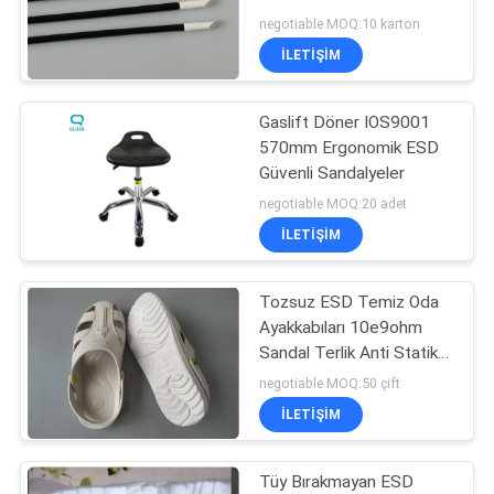
POLICY
Sünger Çubuk
negotiable MOQ:10 karton
İLETIŞIM
59
Şablon Silecek
Gaslift Döner IOS9001
570mm Ergonomik ESD
Rulosu
Güvenli Sandalyeler
negotiable MOQ:20 adet
İLETIŞIM
Tozsuz ESD Temiz Oda
43
Ayakkabıları 10e9ohm
Temiz oda ESD
Sandal Terlik Anti Statik
Ayakkabılar
negotiable MOQ:50 çift
Sandalyeler
İLETIŞIM
Tüy Bırakmayan ESD