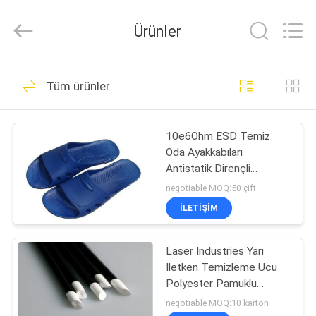
Suzhou
Qiangsheng
Clean
Ürünler
Technology
Co.,Ltd.
All
Rights
Reserved.
ANA
148
Tüm ürünler
SAYFA
Temiz Oda
Mendilleri
10e6Ohm ESD Temiz
ÜRÜNLER
Oda Ayakkabıları
Antistatik Dirençli
HAKKIMIZDA
Kaymaz Temiz Oda
negotiable MOQ:50 çift
Güvenlik Ayakkabıları
İLETIŞIM
85
FABRIKA
Temiz Oda Parmak
Laser Industries Yarı
TURU
İletken Temizleme Ucu
Karyolası
Polyester Pamuklu
KALITE
Temizleme Bezleri
negotiable MOQ:10 karton