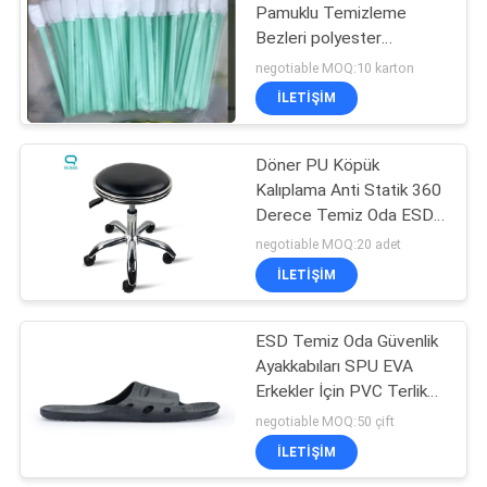
Pamuklu Temizleme
Bezleri polyester
106
nazofaringeal sürüntü
negotiable MOQ:10 karton
Esd Temiz Oda
İLETIŞIM
Ayakkabıları
Döner PU Köpük
Kalıplama Anti Statik 360
Derece Temiz Oda ESD
Sandalyeler
negotiable MOQ:20 adet
İLETIŞIM
93
Anti Statik İş
ESD Temiz Oda Güvenlik
Ayakkabıları SPU EVA
Kıyafetleri
Erkekler İçin PVC Terlik
Tabanı 10e6ohm
negotiable MOQ:50 çift
İLETIŞIM