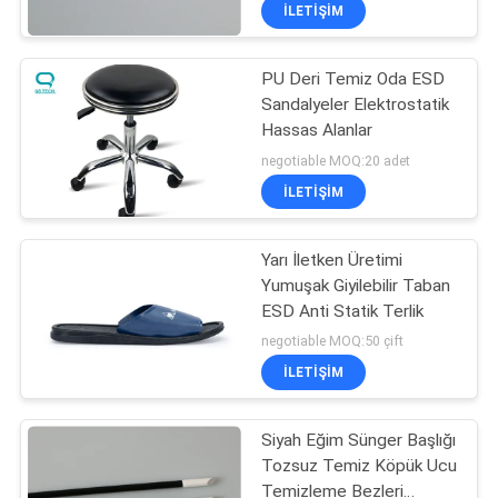
KONTROL
İLETIŞIM
PU Deri Temiz Oda ESD
BIZE
55
Sandalyeler Elektrostatik
ULAŞIN
Hassas Alanlar
Temiz Oda Yapışkan
negotiable MOQ:20 adet
Paspaslar
HABERLER
İLETIŞIM
TEKLIF
Yarı İletken Üretimi
Yumuşak Giyilebilir Taban
ISTEĞI
ESD Anti Statik Terlik
46
negotiable MOQ:50 çift
SITE
Temiz Oda Yapışkan
İLETIŞIM
HARITASI
Rulo
Siyah Eğim Sünger Başlığı
Tozsuz Temiz Köpük Ucu
PRIVACY
Temizleme Bezleri