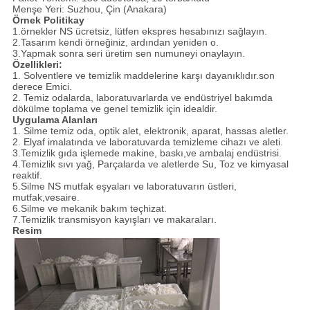
Menşe Yeri: Suzhou, Çin (Anakara)
Örnek Politika
y
1
.örnekler
NS
ücretsiz, lütfen ekspres hesabınızı sağlayın.
2
.Tasarım
kendi örneğiniz, ardından yeniden
o.
3
.Yapmak
sonra seri üretim
sen
numuneyi onaylayın.
Özellikleri:
1. Solventlere ve temizlik maddelerine karşı dayanıklıdır.son
derece Emici.
2. Temiz odalarda, laboratuvarlarda ve endüstriyel bakımda
dökülme toplama ve genel temizlik için idealdir.
Uygulama Alanları
1. Silme temiz oda, optik alet, elektronik, aparat, hassas aletler.
2. Elyaf imalatında ve laboratuvarda temizleme cihazı ve aleti.
3
.Temizlik
gıda işlemede makine, baskı,
ve
ambalaj endüstrisi.
4
.Temizlik
sıvı yağ,
Parçalarda ve aletlerde Su, Toz ve kimyasal
reaktif.
5
.Silme
NS
mutfak eşyaları
ve laboratuvarın üstleri
,
mutfak,
vesaire.
6
.Silme
ve mekanik bakım
teçhizat
.
7
.Temizlik
transmisyon kayışları ve makaraları.
Resim