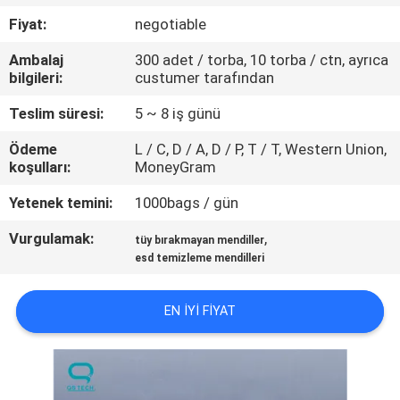
KONTROL
Fiyat:
negotiable
Ambalaj
300 adet / torba, 10 torba / ctn, ayrıca
BIZE
bilgileri:
custumer tarafından
ULAŞIN
Teslim süresi:
5 ~ 8 iş günü
Ödeme
L / C, D / A, D / P, T / T, Western Union,
HABERLER
koşulları:
MoneyGram
Yetenek temini:
1000bags / gün
TEKLIF
Vurgulamak:
,
ISTEĞI
tüy bırakmayan mendiller
esd temizleme mendilleri
SITE
EN IYI FIYAT
HARITASI
PRIVACY