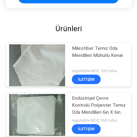
Ürünleri
Mikrofiber Temiz Oda
Mendilleri Mühürlü Kenar
negotiable MOQ:100 torba
İLETIŞIM
Endüstriyel Çevre
Kontrolü Polyester Temiz
Oda Mendilleri 6in X 6in
100 ADET
negotiable MOQ:100 torba
İLETIŞIM