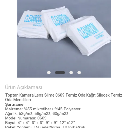
POLICY
Ürün Açıklaması
Toptan Kamera Lens Silme 0609 Temiz Oda Kağıt Silecek Temiz
Oda Mendilleri
Şartname
Malzeme: %55 mikrofiber+ %45 Polyester
Ağırlık: 52g/m
, 56g/m2
, 60g/m2
2
2
2
Model Numarası: 0609
Boyut: 4" x 4", 6" x 6", 9" x 9", 12" x12"
Paket Yöntemi: 150 adet/torba, 10 torba/kutu