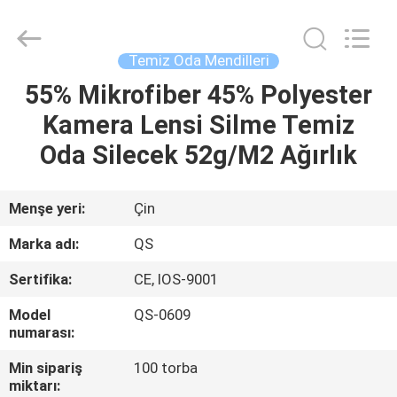
Suzhou
Qiangsheng
Clean
Technology
Co.,Ltd.
Temiz Oda Mendilleri
All
Rights
Reserved.
55% Mikrofiber 45% Polyester
ANA
Kamera Lensi Silme Temiz
SAYFA
Oda Silecek 52g/M2 Ağırlık
ÜRÜNLER
Menşe yeri:
Çin
HAKKIMIZDA
Marka adı:
QS
Sertifika:
CE, IOS-9001
FABRIKA
Model
QS-0609
TURU
numarası:
Min sipariş
100 torba
KALITE
miktarı: