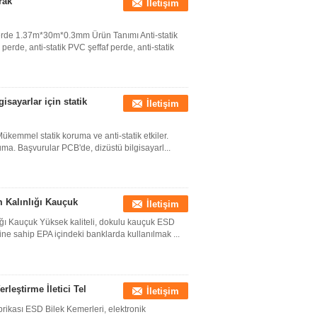
rak
İletişim
rde 1.37m*30m*0.3mm Ürün Tanımı Anti-statik
erde, anti-statik PVC şeffaf perde, anti-statik
isayarlar için statik
İletişim
 Mükemmel statik koruma ve anti-statik etkiler.
uma. Başvurular PCB'de, dizüstü bilgisayarl...
m Kalınlığı Kauçuk
İletişim
ığı Kauçuk Yüksek kaliteli, dokulu kauçuk ESD
rine sahip EPA içindeki banklarda kullanılmak ...
rleştirme İletici Tel
İletişim
abrikası ESD Bilek Kemerleri, elektronik