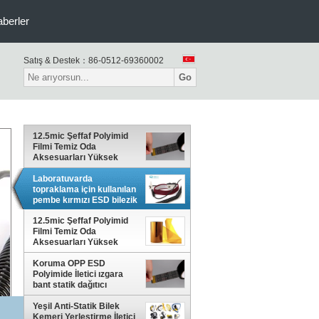
berler
Satış & Destek：
86-0512-69360002
Go
12.5mic Şeffaf Polyimid
Filmi Temiz Oda
Aksesuarları Yüksek
Sıcaklığa Dirençli
Laboratuvarda
topraklama için kullanılan
pembe kırmızı ESD bilezik
kemerleri
12.5mic Şeffaf Polyimid
Filmi Temiz Oda
Aksesuarları Yüksek
Sıcaklığa Dirençli
Koruma OPP ESD
Polyimide İletici ızgara
bant statik dağıtıcı
Yeşil Anti-Statik Bilek
Kemeri Yerleştirme İletici