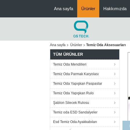
Ana sayfa
Ürünler
Hakkımızda
Ana sayfa
Ürünler
Temiz Oda Aksesuarları
TÜM ÜRÜNLER
Temiz Oda Mendilleri
Temiz Oda Parmak Karyolası
Temiz Oda Yapışkan Paspaslar
Temiz Oda Yapışkan Rulo
Şablon Silecek Rulosu
Temiz oda ESD Sandalyeler
Esd Temiz Oda Ayakkabıları