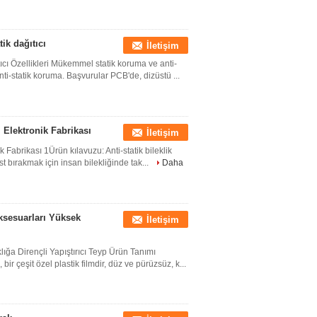
ik dağıtıcı
İletişim
ıcı Özellikleri Mükemmel statik koruma ve anti-
nti-statik koruma. Başvurular PCB'de, dizüstü ...
l Elektronik Fabrikası
İletişim
ik Fabrikası 1Ürün kılavuzu: Anti-statik bileklik
t bırakmak için insan bilekliğinde tak...
Daha
ksesuarları Yüksek
İletişim
ığa Dirençli Yapıştırıcı Teyp Ürün Tanımı
ir çeşit özel plastik filmdir, düz ve pürüzsüz, k...