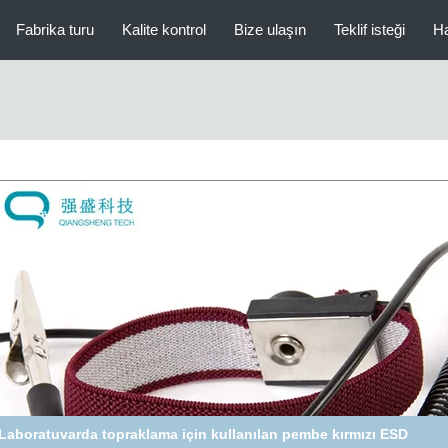
Fabrika turu
Kalite kontrol
Bize ulaşın
Teklif isteği
Ha
Laboratuvarda topraklama için kullanılan pembe kırmızı ESD