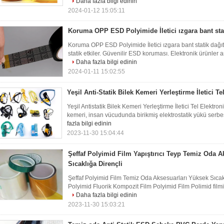
Daha fazla bilgi edinin
2024-01-12 15:05:11
Koruma OPP ESD Polyimide İletici ızgara bant stat
Koruma OPP ESD Polyimide İletici ızgara bant statik dağıt
statik etkiler. Güvenilir ESD koruması. Elektronik ürünler a
Daha fazla bilgi edinin
2024-01-11 15:02:55
Yeşil Anti-Statik Bilek Kemeri Yerleştirme İletici Te
Yeşil Antistatik Bilek Kemeri Yerleştirme İletici Tel Elektron
kemeri, insan vücudunda birikmiş elektrostatik yükü serbes
fazla bilgi edinin
2023-11-30 15:04:44
Şeffaf Polyimid Film Yapıştırıcı Teyp Temiz Oda A
Sıcaklığa Dirençli
Şeffaf Polyimid Film Temiz Oda Aksesuarları Yüksek Sıcakl
Polyimid Fluorik Kompozit Film Polyimid Film Polimid filmi, b
Daha fazla bilgi edinin
2023-11-30 15:03:21