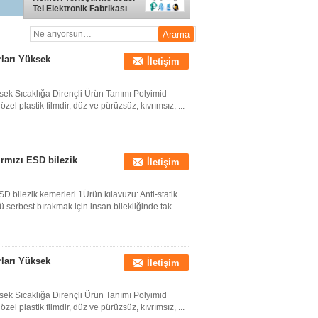
Tel Elektronik Fabrikası
ları Yüksek
İletişim
sek Sıcaklığa Dirençli Ürün Tanımı Polyimid
zel plastik filmdir, düz ve pürüzsüz, kıvrımsız, ...
ırmızı ESD bilezik
İletişim
D bilezik kemerleri 1Ürün kılavuzu: Anti-statik
 serbest bırakmak için insan bilekliğinde tak...
ları Yüksek
İletişim
sek Sıcaklığa Dirençli Ürün Tanımı Polyimid
zel plastik filmdir, düz ve pürüzsüz, kıvrımsız, ...