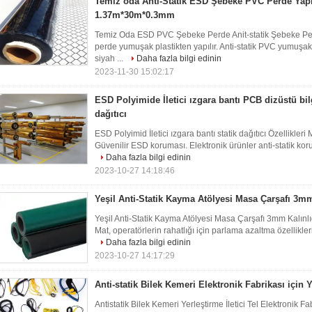
Temiz oda Anti-Statik ESD Şebeke PVC Perde Yap
1.37m*30m*0.3mm
Temiz Oda ESD PVC Şebeke Perde Anit-statik Şebeke Pe
perde yumuşak plastikten yapılır. Anti-statik PVC yumuşak p
siyah ...
Daha fazla bilgi edinin
2023-11-30 15:02:17
ESD Polyimide İletici ızgara bantı PCB dizüstü bilg
dağıtıcı
ESD Polyimid İletici ızgara bantı statik dağıtıcı Özellikleri
Güvenilir ESD koruması. Elektronik ürünler anti-statik kor
Daha fazla bilgi edinin
2023-10-27 14:18:46
Yeşil Anti-Statik Kayma Atölyesi Masa Çarşafı 3m
Yeşil Anti-Statik Kayma Atölyesi Masa Çarşafı 3mm Kalınl
Mat, operatörlerin rahatlığı için parlama azaltma özellikle
Daha fazla bilgi edinin
2023-10-27 14:17:29
Anti-statik Bilek Kemeri Elektronik Fabrikası için Ye
Antistatik Bilek Kemeri Yerleştirme İletici Tel Elektronik F