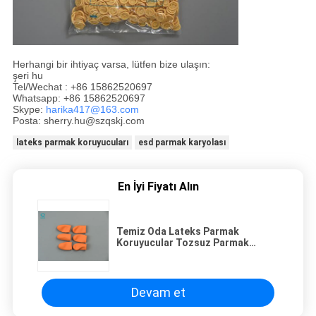
Herhangi bir ihtiyaç varsa, lütfen bize ulaşın:
şeri hu
Tel/Wechat : +86 15862520697
Whatsapp: +86 15862520697
Skype:
harika417@163.com
Posta: sherry.hu@szqskj.com
lateks parmak koruyucuları
esd parmak karyolası
En İyi Fiyatı Alın
Temiz Oda Lateks Parmak
Koruyucular Tozsuz Parmak
Karyolası S M L Beden
Devam et