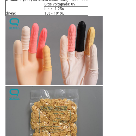
Bitiş voltajında: 0V
hız:<=1.25s
direnç
10
10
Ω
8 ~
10