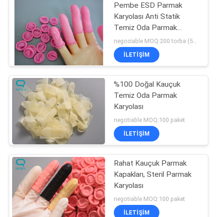
Pembe ESD Parmak
Karyolası Anti Statik
Temiz Oda Parmak
Karyolası
negociable MOQ:200 torba (500g/torba)
İLETIŞIM
%100 Doğal Kauçuk
Temiz Oda Parmak
Karyolası
negotiable MOQ:100 paket
İLETIŞIM
Rahat Kauçuk Parmak
Kapakları, Steril Parmak
Karyolası
negotiable MOQ:100 paket
İLETIŞIM