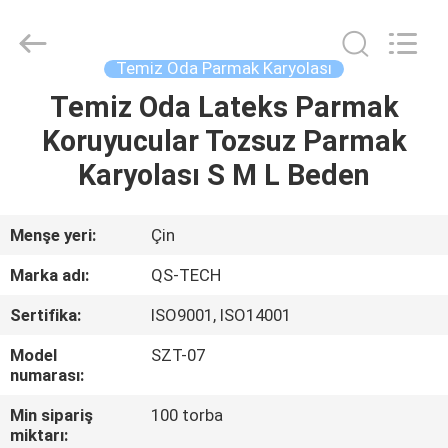
Suzhou
Qiangsheng
Clean
Technology
Co.,Ltd.
Temiz Oda Parmak Karyolası
All
Rights
Reserved.
Temiz Oda Lateks Parmak
ANA
Koruyucular Tozsuz Parmak
SAYFA
Karyolası S M L Beden
ÜRÜNLER
Menşe yeri:
Çin
HAKKIMIZDA
Marka adı:
QS-TECH
Sertifika:
ISO9001, ISO14001
FABRIKA
Model
SZT-07
TURU
numarası:
Min sipariş
100 torba
KALITE
miktarı: