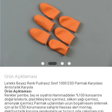
POLICY
Ürün Açıklaması
Lateks Beyaz Renk Pudrasız Sınıf 1000 ESD Parmak Karyolası
Antistatik Karyola
Ürün Açıklaması
Renkler pembe, bej ve siyahtır.Hammaddeler %100 konsantre
doğal latekstir, plastikleştirici içermez, silikon yağı içermez,
amonyak içermez.Parmak uçlarından ucun boşalmasını önlemek
için iyi bir ESD korumasına sahiptir.Hassas alet montajı,
elektrostatik koruma gereksinimi ve tozsuz oda çalışması için