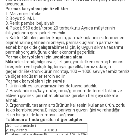
uygundur.
Parmak karyolası için özellikler
1. Malzeme: lateks
2. Boyut: S, M, L
3. Renk: pembe, bej, siyah
4. Paket: 950 adet/torba 20 torba/kutu Ayrıca müşterinin
ihtiyaçlarına göre paketlenebilir
5. Kalite: Cilt alerjisinden kaçının, parmak uçlarının kirlenmeden
orijinal haline gelmesini önleyin, parmak uçlarının parmakları
esnek bir şekilde çalıştırabilmesi için, iç uygun sıkma tasarımı
parmak yorgunluğunu önler, ekonomi geçerlidir.
Parmak karyolaları için uygulama alanı
Mikroelektronik, bilgisayar, iletişim, yarı iletken montaj hassas
bileşenleri ve biyolojik tıp, kimya, güzellik, temiz oda için
geçerlidir.Elektronik ürün montajı, 100 ~ 1000 seviye temiz temiz
ve diğer endüstriler tercih edilir.
Parmak karyolaları için servis
1. Ürün kalitesi arayışımızın her detayına adadık.
2. Havalandırma/kayma/aşınma/görünümde temel faktör ve
eldiven giymek için rahat olmamız gereken her şeyi dikkate
almak.
3. Ergonomik, tasarım artı ürünün kalitesini kullanan ürün, zorlu
takip kombinasyonu.Elinize bariyerin güvenliğini ve rahatlığını
etkin bir şekilde korumasını sağlayın.
Tablonun altında görülen diğer bilgiler
Ürün parametreleri
yüzey direnci
<10
Ω
10
Ortalama yüzey direnci
İlk başta voltaj: 10kv * 30s