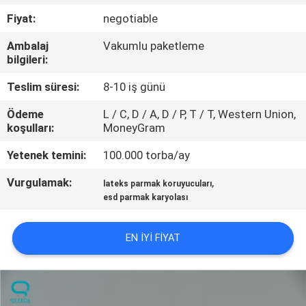
KONTROL
Fiyat:
negotiable
Ambalaj
Vakumlu paketleme
BIZE
bilgileri:
ULAŞIN
Teslim süresi:
8-10 iş günü
Ödeme
L / C, D / A, D / P, T / T, Western Union,
HABERLER
koşulları:
MoneyGram
Yetenek temini:
100.000 torba/ay
TEKLIF
Vurgulamak:
,
ISTEĞI
lateks parmak koruyucuları
esd parmak karyolası
SITE
EN IYI FIYAT
HARITASI
PRIVACY