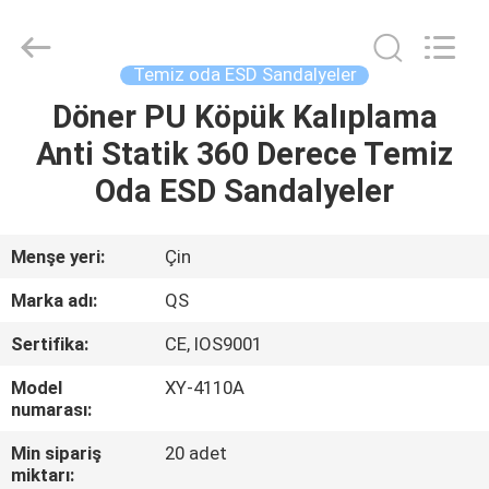
Suzhou
Qiangsheng
Clean
Technology
Co.,Ltd.
Temiz oda ESD Sandalyeler
All
Rights
Reserved.
Döner PU Köpük Kalıplama
ANA
Anti Statik 360 Derece Temiz
SAYFA
Oda ESD Sandalyeler
ÜRÜNLER
Menşe yeri:
Çin
HAKKIMIZDA
Marka adı:
QS
Sertifika:
CE, IOS9001
FABRIKA
Model
XY-4110A
TURU
numarası:
Min sipariş
20 adet
KALITE
miktarı: