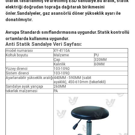
olarak tasarlanmış ve üretilmiş ESD sandalye.Bu aralık, statik
elektriği doğrudan toprağa dağıtarak birikmesini
önler.Sandalyeler, gaz asansörlü döner yükseklik ayarı ile
donatılmıştır.
Avrupa Standardı sınıflandırmasına uygundur.Statik kontrollü
ortamlarda kullanıma uygundur.
Anti Statik Sandalye Veri Sayfası:
model numarası
XY-4110A
Koltuk boyutu
Malzeme
PU
Çap
320MM
Kalınlık
60MM
Yüzey direnci
103-109Ω
Sistem direnci
103-109Ω
Ayarlanabilir yükseklik aralığı
440MM - 590MM (sabit
ayaklık), 450-610mm (tekerlekli)
Sandalye ayak yarıçapı
260MM
tekerlek malzemesi
PA