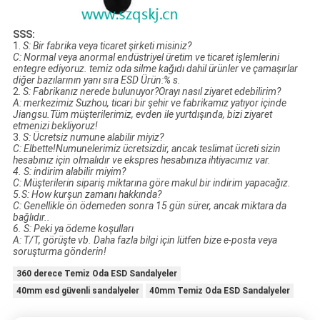
SSS:
1.
S: Bir fabrika veya ticaret şirketi misiniz?
C: Normal veya anormal endüstriyel üretim ve ticaret işlemlerini
entegre ediyoruz.
temiz oda
silme kağıdı dahil ürünler
ve
çamaşırlar
diğer bazılarının yanı sıra
ESD
Ürün:% s.
2.
S: Fabrikanız nerede bulunuyor?Orayı nasıl ziyaret edebilirim?
A: merkezimiz
Suzhou
, ticari bir şehir ve fabrikamız yatıyor
içinde
Jiangsu.Tüm müşterilerimiz, evden
ile
yurtdışında, bizi ziyaret
etmenizi bekliyoruz!
3.
S: Ücretsiz numune alabilir miyiz?
C: Elbette!Numunelerimiz ücretsizdir, ancak teslimat ücreti sizin
hesabınız için olmalıdır ve ekspres hesabınıza ihtiyacımız var.
4
.
S: indirim alabilir miyim?
C: Müşterilerin sipariş miktarına göre makul bir indirim yapacağız.
5
.S: H
ow kurşun zamanı hakkında?
C: Genellikle ön ödemeden sonra 15 gün sürer, ancak miktara da
bağlıdır.
.
6
.
S: Peki ya ödeme koşulları
A: T/T, görüşte vb. Daha fazla bilgi için lütfen bize e-posta veya
soruşturma gönderin!
360 derece Temiz Oda ESD Sandalyeler
40mm esd güvenli sandalyeler
40mm Temiz Oda ESD Sandalyeler