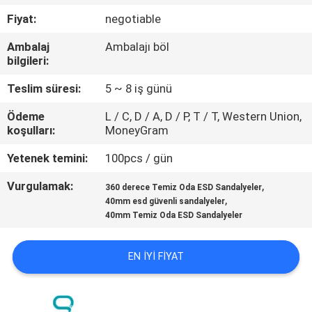
KONTROL
Fiyat:
negotiable
Ambalaj
Ambalajı böl
BIZE
bilgileri:
ULAŞIN
Teslim süresi:
5 ~ 8 iş günü
Ödeme
L / C, D / A, D / P, T / T, Western Union,
HABERLER
koşulları:
MoneyGram
Yetenek temini:
100pcs / gün
TEKLIF
Vurgulamak:
,
ISTEĞI
360 derece Temiz Oda ESD Sandalyeler
,
40mm esd güvenli sandalyeler
40mm Temiz Oda ESD Sandalyeler
SITE
HARITASI
EN IYI FIYAT
PRIVACY