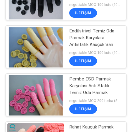
negociable MOQ:100 kutu (100/kutu)
İLETIŞIM
Endüstriyel Temiz Oda
Parmak Karyolası
Antistatik Kauçuk Sarı
negociable MOQ:100 kutu (100/kutu)
İLETIŞIM
Pembe ESD Parmak
Karyolası Anti Statik
Temiz Oda Parmak
Karyolası
negociable MOQ:200 torba (500g/torba)
İLETIŞIM
Rahat Kauçuk Parmak