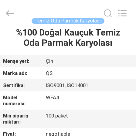
Suzhou
Qiangsheng
Clean
Technology
Co.,Ltd.
Temiz Oda Parmak Karyolası
All
Rights
Reserved.
%100 Doğal Kauçuk Temiz
ANA
Oda Parmak Karyolası
SAYFA
ÜRÜNLER
Menşe yeri:
Çin
Marka adı:
QS
HAKKIMIZDA
Sertifika:
ISO9001, ISO14001
Model
WFA4
FABRIKA
numarası:
TURU
Min sipariş
100 paket
miktarı:
KALITE
Fiyat:
negotiable