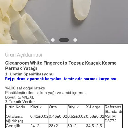
POLICY
Ürün Açıklaması
Cleanroom White Fingercots Tozsuz Kauçuk Kesme
Parmak Yatağı
1. Üretim Spesifikasyonu
Bej pudrasız parmak karyolası temiz oda parmak karyolası
%100 saf doğal lateks
Plastikleştiriciler, silikon yağı ve amid içermez
Boyut: S/M/L/XL
2.Teknik Veriler
Ürün Kodu
Küçük
Orta
Büyük
X-Large
Referans
Standardı
Ortalama
0,41±0,02
0,46±0,02
0,52±0,02
0,58±0,02
ASTM
ağırlık (g)
D3772
Genişlik
24±2
28±2
30±2
34,5±2,5