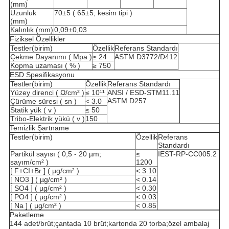
(mm)
Uzunluk
70±5 ( 65±5; kesim tipi )
(mm)
Kalınlık (mm)
0,09±0,03
Fiziksel Özellikler
Testler(birim)
Özellik
Referans Standardı
Çekme Dayanımı ( Mpa )
≥ 24
ASTM D3772/D412
Kopma uzaması ( % )
≥ 750
ESD Spesifikasyonu
Testler(birim)
Özellik
Referans Standardı
Yüzey direnci ( Ω/cm² )
≤ 10¹¹
ANSI / ESD-STM11.11
ASTM D257
Çürüme süresi ( sn )
< 3.0
Statik yük ( v )
≤ 50
Tribo-Elektrik yükü ( v )
150
Temizlik Şartname
Testler(birim)
Özellik
Referans
Standardı
Partikül sayısı ( 0,5 - 20 µm;
≤
IEST-RP-CC005.2
sayım/cm² )
1200
[ F+CI+Br ] ( µg/cm² )
< 3.10
[ NO3 ] ( µg/cm² )
< 0.14
[ SO4 ] ( µg/cm² )
< 0.30
[ PO4 ] ( µg/cm² )
< 0.03
[ Na ] ( µg/cm² )
< 0.85
Paketleme
144 adet/brüt;çantada 10 brüt;kartonda 20 torba;özel ambalaj