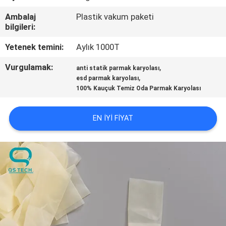
KONTROL
Ambalaj
Plastik vakum paketi
bilgileri:
BIZE
Yetenek temini:
Aylık 1000T
ULAŞIN
Vurgulamak:
,
anti statik parmak karyolası
,
esd parmak karyolası
HABERLER
100% Kauçuk Temiz Oda Parmak Karyolası
TEKLIF
EN IYI FIYAT
ISTEĞI
SITE
HARITASI
PRIVACY